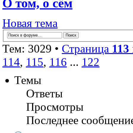
О том, о сём
Новая тема
Тем: 3029 •
Страница
113
114
,
115
,
116
...
122
Темы
Ответы
Просмотры
Последнее сообщени